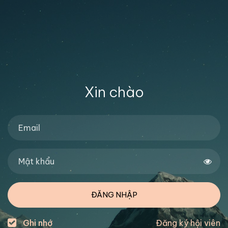
Xin chào
ĐĂNG NHẬP
Ghi nhớ
Đăng ký hội viên