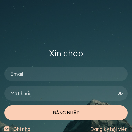
Xin chào
ĐĂNG NHẬP
Ghi nhớ
Đăng ký hội viên