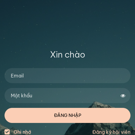
Xin chào
ĐĂNG NHẬP
Ghi nhớ
Đăng ký hội viên